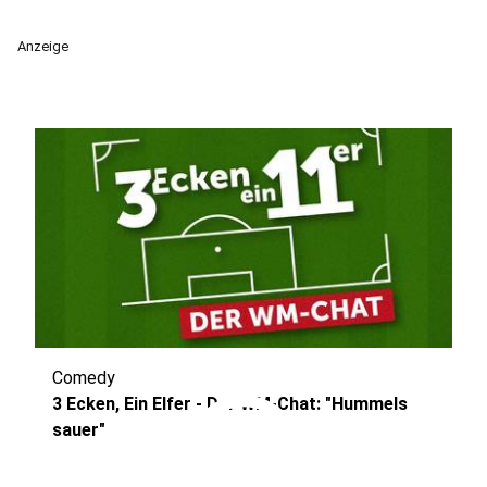
Anzeige
Comedy
play_circle
3 Ecken, Ein Elfer - Der WM-Chat: "Hummels
sauer"