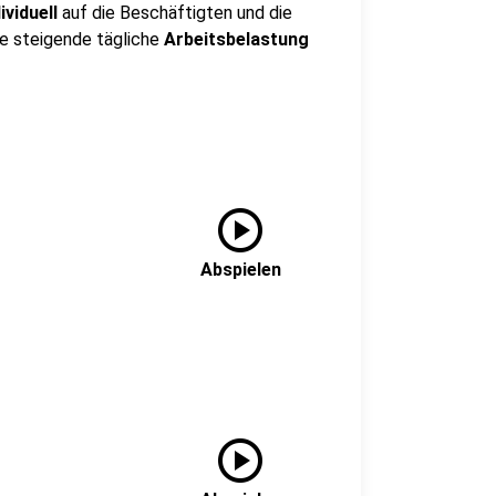
ividuell
auf die Beschäftigten und die
e steigende tägliche
Arbeitsbelastung
play_circle
Abspielen
play_circle