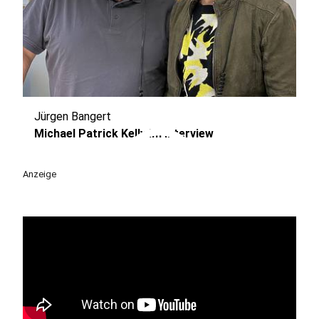
Jürgen Bangert
play_circle
Michael Patrick Kelly im Interview
Anzeige