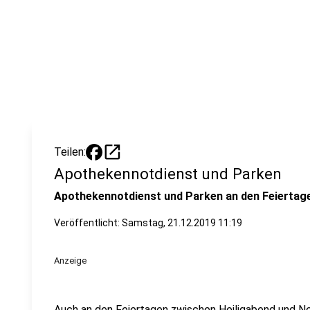
open_in_new
Teilen:
Apothekennotdienst und Parken
Apothekennotdienst und Parken an den Feiertag
Veröffentlicht:
Samstag, 21.12.2019 11:19
Anzeige
Auch an den Feiertagen zwischen Heiligabend und Neu