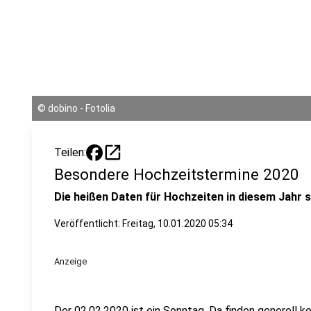
©
dobino - Fotolia
open_in_new
Teilen:
Besondere Hochzeitstermine 2020
Die heißen Daten für Hochzeiten in diesem Jahr s
Veröffentlicht:
Freitag, 10.01.2020 05:34
Anzeige
Der 02.02.2020 ist ein Sonntag. Da finden generell 