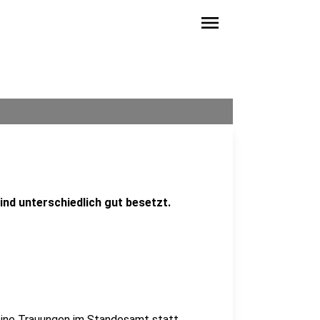
menu
ind unterschiedlich gut besetzt.
keine Trauungen im Standesamt statt.