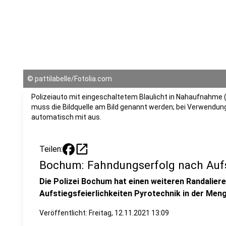
©
pattilabelle/Fotolia.com
Polizeiauto mit eingeschaltetem Blaulicht in Nahaufnahme (
muss die Bildquelle am Bild genannt werden; bei Verwendung
automatisch mit aus.
open_in_new
Teilen:
Bochum: Fahndungserfolg nach Aufs
Die Polizei Bochum hat einen weiteren Randalierer 
Aufstiegsfeierlichkeiten Pyrotechnik in der Men
Veröffentlicht:
Freitag, 12.11.2021 13:09