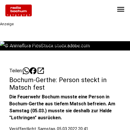
menu
Anzeige
©
Animaflora PicsStock stock.adobe.com
open_in_new
Teilen:
Bochum-Gerthe: Person steckt in
Matsch fest
Die Feuerwehr Bochum musste eine Person in
Bochum-Gerthe aus tiefem Matsch befreien. Am
Samstag (05.03.) musste sie deshalb zur Halde
"Lothringen" ausrücken.
Veröffentlicht:
Samstag, 05.03.2022 20:41