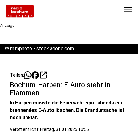
menu
Anzeige
©
m.mphoto - stock.adobe.com
open_in_new
Teilen:
Bochum-Harpen: E-Auto steht in
Flammen
In Harpen musste die Feuerwehr spät abends ein
brennendes E-Auto löschen. Die Brandursache ist
noch unklar.
Veröffentlicht:
Freitag, 31.01.2025 10:55