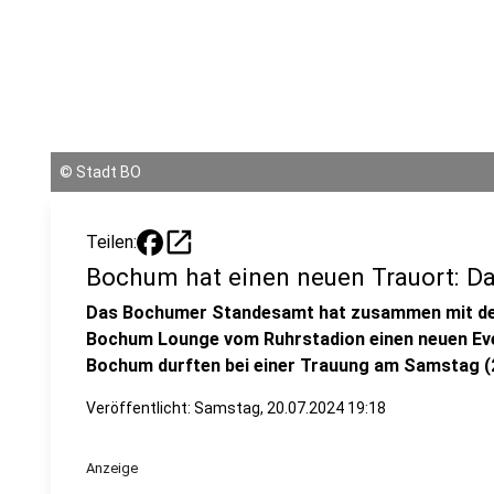
©
Stadt BO
open_in_new
Teilen:
Bochum hat einen neuen Trauort: Da
Das Bochumer Standesamt hat zusammen mit de
Bochum Lounge vom Ruhrstadion einen neuen Even
Bochum durften bei einer Trauung am Samstag (20
Veröffentlicht:
Samstag, 20.07.2024 19:18
Anzeige