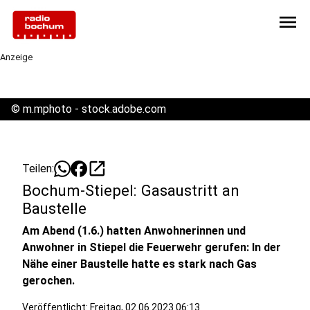
menu
Anzeige
©
m.mphoto - stock.adobe.com
open_in_new
Teilen:
Bochum-Stiepel: Gasaustritt an
Baustelle
Am Abend (1.6.) hatten Anwohnerinnen und
Anwohner in Stiepel die Feuerwehr gerufen: In der
Nähe einer Baustelle hatte es stark nach Gas
gerochen.
Veröffentlicht:
Freitag, 02.06.2023 06:13