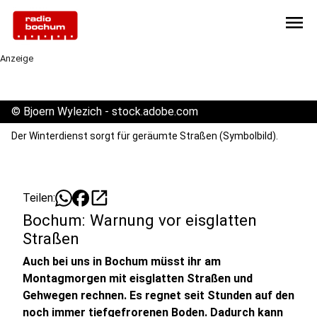
menu
Anzeige
©
Bjoern Wylezich - stock.adobe.com
Der Winterdienst sorgt für geräumte Straßen (Symbolbild).
open_in_new
Teilen:
Bochum: Warnung vor eisglatten
Straßen
Auch bei uns in Bochum müsst ihr am
Montagmorgen mit eisglatten Straßen und
Gehwegen rechnen. Es regnet seit Stunden auf den
noch immer tiefgefrorenen Boden. Dadurch kann