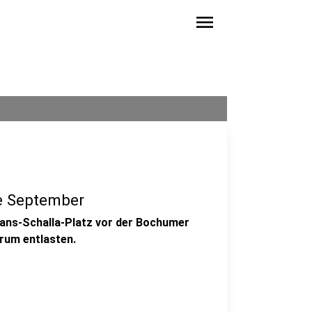
menu
e September
 Hans-Schalla-Platz vor der Bochumer
rum entlasten.