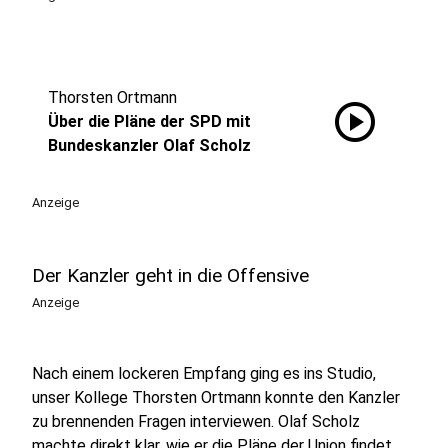
Thorsten Ortmann
play_circle
Über die Pläne der SPD mit
Bundeskanzler Olaf Scholz
Anzeige
Der Kanzler geht in die Offensive
Anzeige
Nach einem lockeren Empfang ging es ins Studio,
unser Kollege Thorsten Ortmann konnte den Kanzler
zu brennenden Fragen interviewen. Olaf Scholz
machte direkt klar, wie er die Pläne der Union findet.