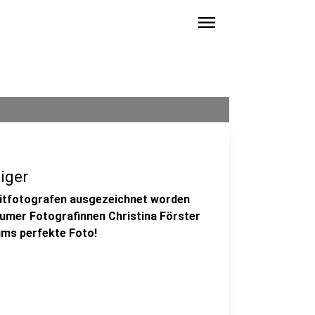
menu
iger
raitfotografen ausgezeichnet worden
humer Fotografinnen Christina Förster
ums perfekte Foto!