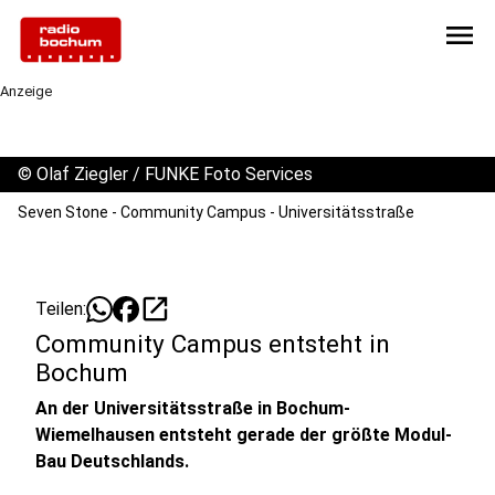
menu
Anzeige
©
Olaf Ziegler / FUNKE Foto Services
Seven Stone - Community Campus - Universitätsstraße
open_in_new
Teilen:
Community Campus entsteht in
Bochum
An der Universitätsstraße in Bochum-
Wiemelhausen entsteht gerade der größte Modul-
Bau Deutschlands.