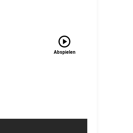
play_circle
Abspielen