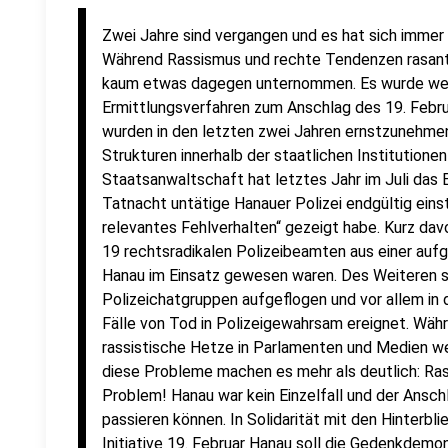
Zwei Jahre sind vergangen und es hat sich immer
Während Rassismus und rechte Tendenzen rasant a
kaum etwas dagegen unternommen. Es wurde wed
Ermittlungsverfahren zum Anschlag des 19. Febru
wurden in den letzten zwei Jahren ernstzunehme
Strukturen innerhalb der staatlichen Institutionen
Staatsanwaltschaft hat letztes Jahr im Juli das 
Tatnacht untätige Hanauer Polizei endgültig einste
relevantes Fehlverhalten“ gezeigt habe. Kurz da
19 rechtsradikalen Polizeibeamten aus einer aufg
Hanau im Einsatz gewesen waren. Des Weiteren s
Polizeichatgruppen aufgeflogen und vor allem in
Fälle von Tod in Polizeigewahrsam ereignet. Wäh
rassistische Hetze in Parlamenten und Medien wei
diese Probleme machen es mehr als deutlich: Rass
Problem! Hanau war kein Einzelfall und der Ansch
passieren können. In Solidarität mit den Hinterb
Initiative 19. Februar Hanau soll die Gedenkdemo