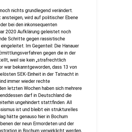
 noch nichts grundlegend verändert.
nsteigen, wird auf politischer Ebene
er bei den inkonsequenten
ar 2020 Aufklärung geleistet noch
nde Schritte gegen rassistische
 eingeleitet. Im Gegenteil: Die Hanauer
Ermittlungsverfahren gegen die in der
llt, weil sie kein „strafrechtlich
vor war bekanntgeworden, dass 13 von
elösten SEK-Einheit in der Tatnacht in
ind immer wieder rechte
 den letzten Wochen haben sich mehrere
renddessen darf in Deutschland die
terhin ungehindert stattfinden. All
ismus ist und bleibt ein strukturelles
lag hätte genauso hier in Bochum
liebenen der neun Ermordeten und der
nstration in Bochum verwirklicht werden,