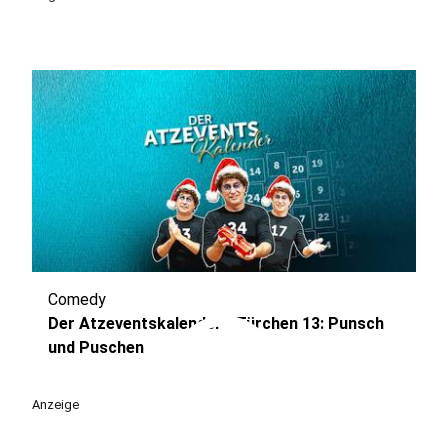
Comedy
play_circle
Der Atzeventskalender - Türchen 13: Punsch
und Puschen
Anzeige