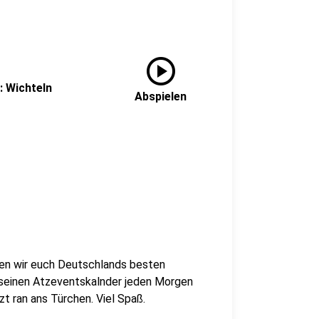
play_circle
: Wichteln
Abspielen
ben wir euch Deutschlands besten
s seinen Atzeventskalnder jeden Morgen
tzt ran ans Türchen. Viel Spaß.