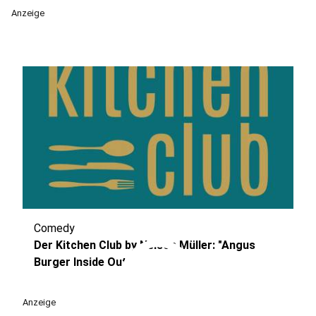
Anzeige
Comedy
play_circle
Der Kitchen Club by Nelson Müller: "Angus
Burger Inside Out"
Anzeige