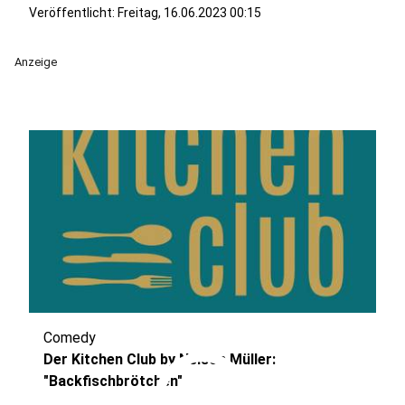
Veröffentlicht:
Freitag, 16.06.2023 00:15
Anzeige
Comedy
play_circle
Der Kitchen Club by Nelson Müller:
"Backfischbrötchen"