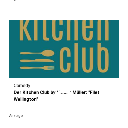
Comedy
play_circle
Der Kitchen Club by Nelson Müller: "Filet
Wellington"
Anzeige