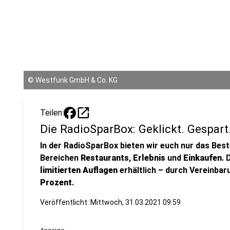
©
Westfunk GmbH & Co. KG
open_in_new
Teilen:
Die RadioSparBox: Geklickt. Gespart
In der RadioSparBox bieten wir euch nur das Bes
Bereichen
Restaurants
,
Erlebnis
und
Einkaufen
. 
limitierten Auflagen
erhältlich – durch Vereinba
Prozent
.
Veröffentlicht:
Mittwoch, 31.03.2021 09:59