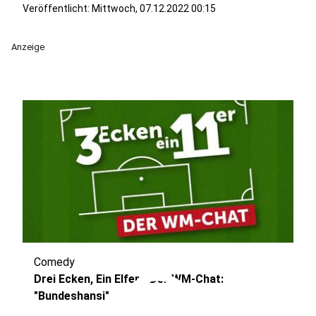
Veröffentlicht:
Mittwoch, 07.12.2022 00:15
Anzeige
Comedy
play_circle
Drei Ecken, Ein Elfer - Der WM-Chat:
"Bundeshansi"