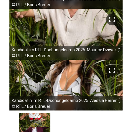
©
RTL / Boris Breuer
crop_free
Kandidat im RTL-Dschungelcamp 2025: Maurice Dziwak (26), Rea
©
RTL / Boris Breuer
crop_free
Kandidatin im RTL-Dschungelcamp 2025: Alessia Herren (23), Re
©
RTL / Boris Breuer