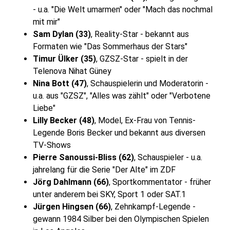
- u.a. "Die Welt umarmen" oder "Mach das nochmal
mit mir"
Sam Dylan (33)
, Reality-Star - bekannt aus
Formaten wie "Das Sommerhaus der Stars"
Timur Ülker (35)
, GZSZ-Star - spielt in der
Telenova Nihat Güney
Nina Bott (47)
, Schauspielerin und Moderatorin -
u.a. aus "GZSZ", "Alles was zählt" oder "Verbotene
Liebe"
Lilly Becker (48)
, Model, Ex-Frau von Tennis-
Legende Boris Becker und bekannt aus diversen
TV-Shows
Pierre Sanoussi-Bliss (62)
, Schauspieler - u.a.
jahrelang für die Serie "Der Alte" im ZDF
Jörg Dahlmann (66)
, Sportkommentator - früher
unter anderem bei SKY, Sport 1 oder SAT.1
Jürgen Hingsen (66)
, Zehnkampf-Legende -
gewann 1984 Silber bei den Olympischen Spielen