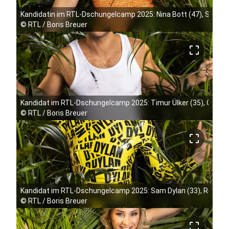
Kandidatin im RTL-Dschungelcamp 2025: Nina Bott (47), Schausp
©
RTL / Boris Breuer
crop_free
Kandidat im RTL-Dschungelcamp 2025: Timur Ülker (35), GZSZ-S
©
RTL / Boris Breuer
crop_free
Kandidat im RTL-Dschungelcamp 2025: Sam Dylan (33), Reality-
©
RTL / Boris Breuer
crop_free