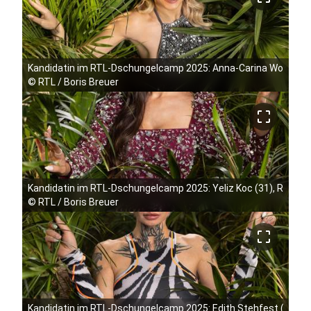
Kandidatin im RTL-Dschungelcamp 2025: Anna-Carina Woitschak
©
RTL / Boris Breuer
crop_free
Kandidatin im RTL-Dschungelcamp 2025: Yeliz Koc (31), Reality
©
RTL / Boris Breuer
crop_free
Kandidatin im RTL-Dschungelcamp 2025: Edith Stehfest (29), M