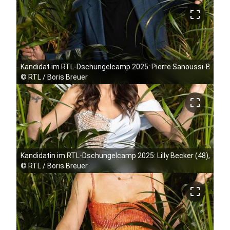
crop_free
Kandidat im RTL-Dschungelcamp 2025: Pierre Sanoussi-Bliss (6
©
RTL / Boris Breuer
crop_free
Kandidatin im RTL-Dschungelcamp 2025: Lilly Becker (48), Model
©
RTL / Boris Breuer
crop_free