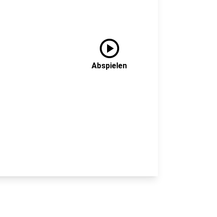
play_circle
Abspielen