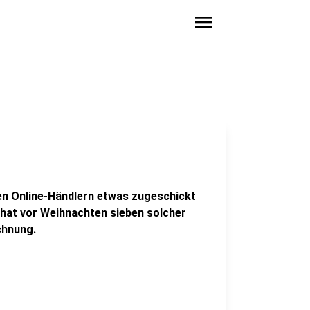
menu
en Online-Händlern etwas zugeschickt
 hat vor Weihnachten sieben solcher
chnung.