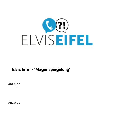
Elvis Eifel - "Magenspiegelung"
play_circle
Anzeige
Anzeige