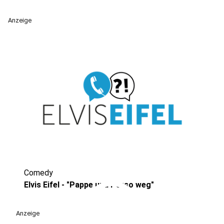
Anzeige
Comedy
play_circle
Elvis Eifel - "Pappe und Perso weg"
Anzeige