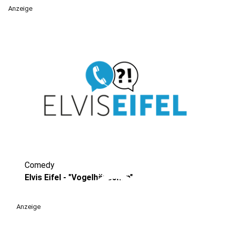
Anzeige
Comedy
play_circle
Elvis Eifel - "Vogelhäuschen"
Anzeige