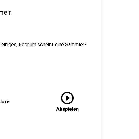
meln
t einiges, Bochum scheint eine Sammler-
play_circle
dore
Abspielen