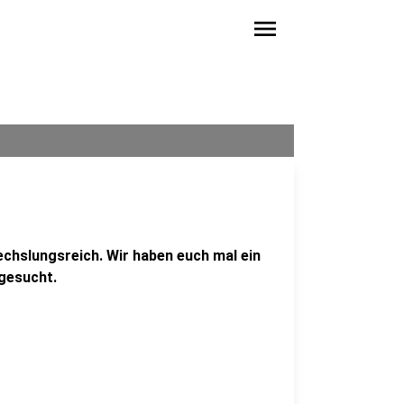
menu
echslungsreich. Wir haben euch mal ein
sgesucht.