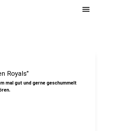
menu
en Royals"
 dem mal gut und gerne geschummelt
ören.