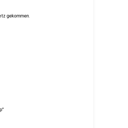
 Netz gekommen.
p"