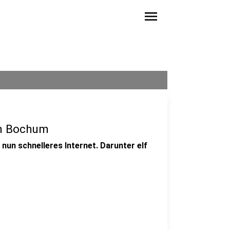
menu
in Bochum
un schnelleres Internet. Darunter elf