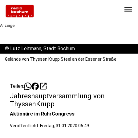
menu
Anzeige
©
Lutz Leitmann, Stadt Bochum
Gelände von Thyssen Krupp Steel an der Essener Straße
open_in_new
Teilen:
Jahreshauptversammlung von
ThyssenKrupp
Aktionäre im RuhrCongress
Veröffentlicht:
Freitag, 31.01.2020 06:49