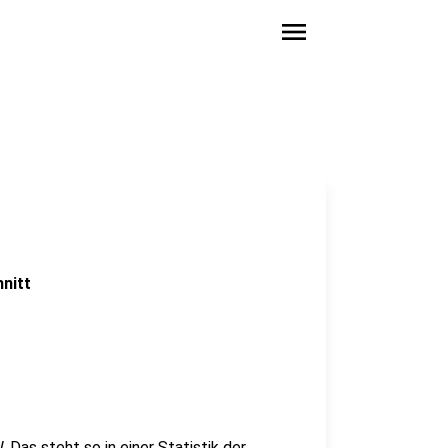
menu
nitt
 Das steht so in einer Statistik der