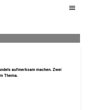
menu
wandels aufmerksam machen. Zwei
um Thema.