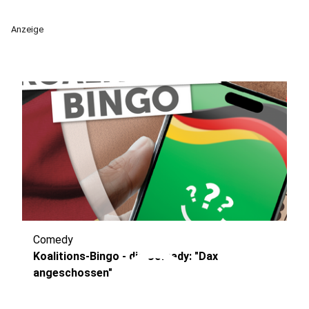
Anzeige
Comedy
play_circle
Koalitions-Bingo - die Comedy: "Dax
angeschossen"