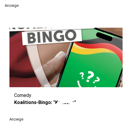
Anzeige
Comedy
play_circle
Koalitions-Bingo: "Konsens"
Anzeige