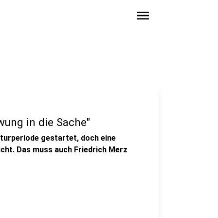
menu
wung in die Sache"
aturperiode gestartet, doch eine
icht. Das muss auch Friedrich Merz