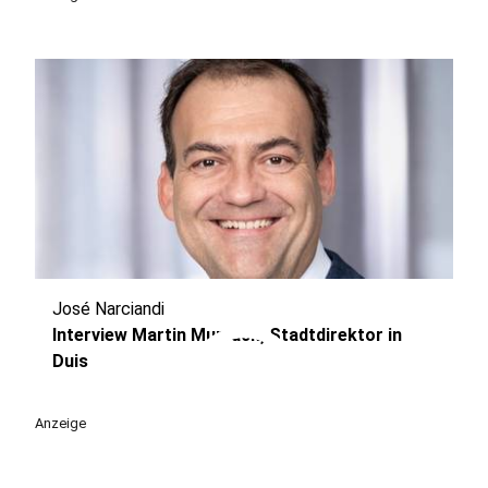
José Narciandi
play_circle
Interview Martin Murrack, Stadtdirektor in
Duis
Anzeige