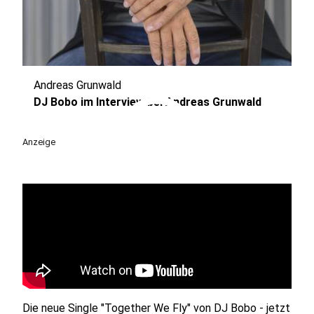
Andreas Grunwald
play_circle
DJ Bobo im Interview bei Andreas Grunwald
Anzeige
Die neue Single "Together We Fly" von DJ Bobo - jetzt