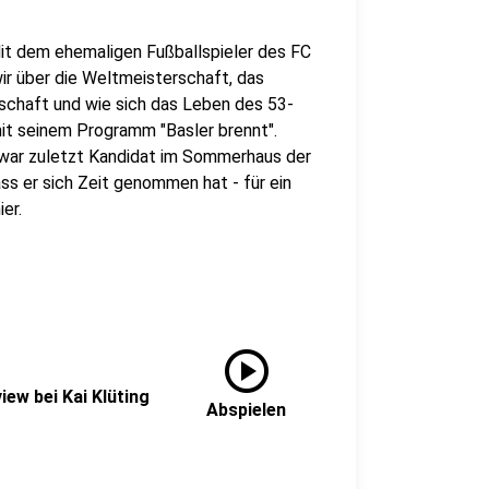
 Mit dem ehemaligen Fußballspieler des FC
ir über die Weltmeisterschaft, das
chaft und wie sich das Leben des 53-
- mit seinem Programm "Basler brennt".
 war zuletzt Kandidat im Sommerhaus der
ass er sich Zeit genommen hat - für ein
er.
play_circle
iew bei Kai Klüting
Abspielen