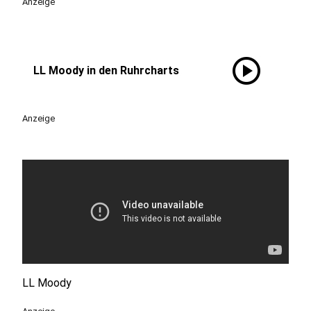
Anzeige
play_circle
LL Moody in den Ruhrcharts
Anzeige
LL Moody