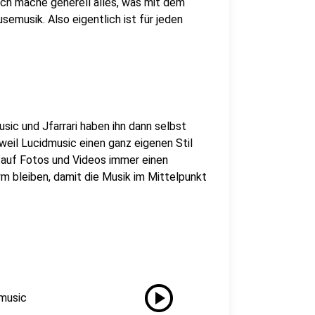
ch mache generell alles, was mit dem
emusik. Also eigentlich ist für jeden
ic und Jfarrari haben ihn dann selbst
 weil Lucidmusic einen ganz eigenen Stil
t auf Fotos und Videos immer einen
m bleiben, damit die Musik im Mittelpunkt
play_circle
dmusic