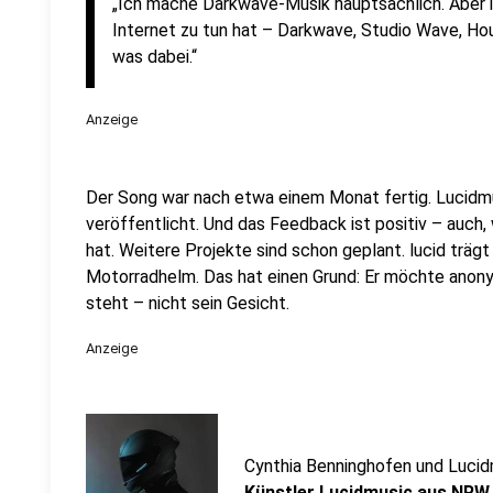
„Ich mache Darkwave-Musik hauptsächlich. Aber i
Internet zu tun hat – Darkwave, Studio Wave, Hous
was dabei.“
Anzeige
Der Song war nach etwa einem Monat fertig. Lucidmus
veröffentlicht. Und das Feedback ist positiv – auch,
hat. Weitere Projekte sind schon geplant. lucid träg
Motorradhelm. Das hat einen Grund: Er möchte anony
steht – nicht sein Gesicht.
Anzeige
Cynthia Benninghofen und Luci
Künstler Lucidmusic aus NRW