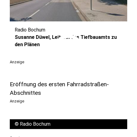
Radio Bochum
play_circle
Susanne Düwel, Leiterin des Tiefbauamts zu
den Plänen
Anzeige
Eröffnung des ersten Fahrradstraßen-
Abschnittes
Anzeige
©
Radio Bochum