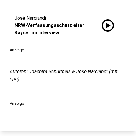
José Narciandi
play_circle
NRW-Verfassungsschutzleiter
Kayser im Interview
Anzeige
Autoren: Joachim Schultheis & José Narciandi (mit
dpa)
Anzeige