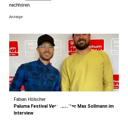
nachhören.
Anzeige
Fabian Hölscher
play_circle
Paluma Festival Veranstalter Max Sollmann im
Interview