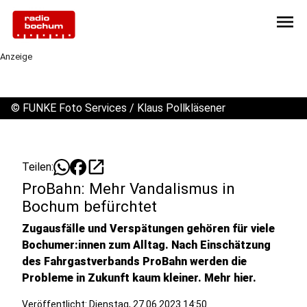
menu
Anzeige
©
FUNKE Foto Services / Klaus Pollkläsener
open_in_new
Teilen:
ProBahn: Mehr Vandalismus in
Bochum befürchtet
Zugausfälle und Verspätungen gehören für viele
Bochumer:innen zum Alltag. Nach Einschätzung
des Fahrgastverbands ProBahn werden die
Probleme in Zukunft kaum kleiner. Mehr hier.
Veröffentlicht:
Dienstag, 27.06.2023 14:50