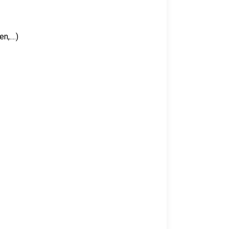
,....)