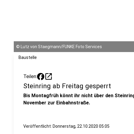
©
Lutz von Staegmann/FUNKE Foto Services
Baustelle
open_in_new
Teilen:
Steinring ab Freitag gesperrt
Bis Montagfrüh könnt ihr nicht über den Steinring
November zur Einbahnstraße.
Veröffentlicht:
Donnerstag, 22.10.2020 05:05